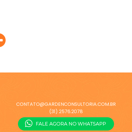
CONTATO@GARDENCONSULTORIA.COM.BR
(31) 2576.2078