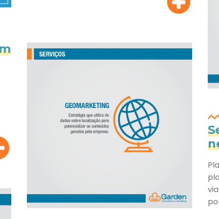
em
S
n
Pl
pl
vi
po