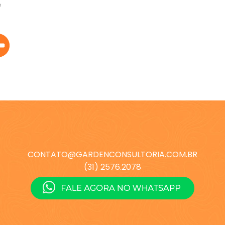
e
CONTATO@GARDENCONSULTORIA.COM.BR
(31) 2576.2078