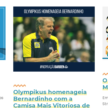
O
M
Olympikus homenageia
Em
as
Bernardinho com a
St
Camisa Mais Vitoriosa de