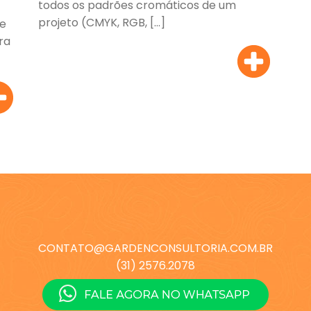
todos os padrões cromáticos de um
projeto (CMYK, RGB, […]
ue
ra
CONTATO@GARDENCONSULTORIA.COM.BR
(31) 2576.2078