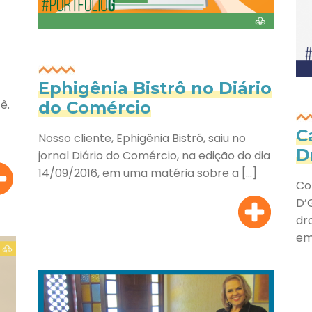
Ephigênia Bistrô no Diário
ê.
do Comércio
C
Nosso cliente, Ephigênia Bistrô, saiu no
D
jornal Diário do Comércio, na edição do dia
14/09/2016, em uma matéria sobre a […]
Co
D’
dr
em