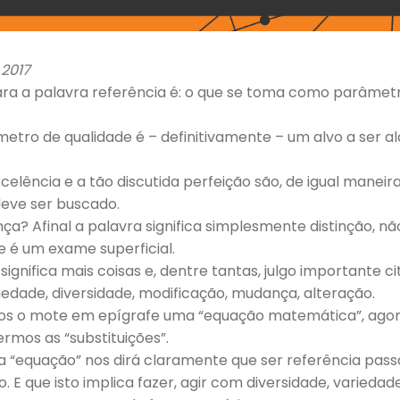
2017
ara a palavra referência é: o que se toma como parâmetr
etro de qualidade é – definitivamente – um alvo a ser 
excelência e a tão discutida perfeição são, de igual maneir
eve ser buscado.
ça? Afinal a palavra significa simplesmente distinção, nã
e é um exame superficial.
significa mais coisas e, dentre tantas, julgo importante c
iedade, diversidade, modificação, mudança, alteração.
os o mote em epígrafe uma “equação matemática”, agora
zermos as “substituições”.
a “equação” nos dirá claramente que ser referência passa
E que isto implica fazer, agir com diversidade, variedad