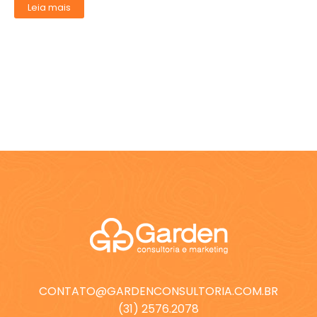
Leia mais
CONTATO@GARDENCONSULTORIA.COM.BR
(31) 2576.2078