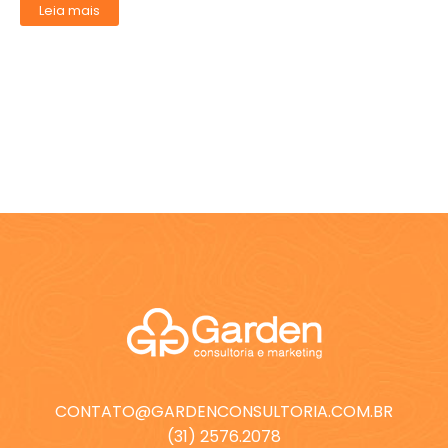
Leia mais
CONTATO@GARDENCONSULTORIA.COM.BR
(31) 2576.2078